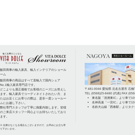
飯田商事の輸入家具、輸入インテリアのショール
ーム
飯田商事の商品はすべて直輸入で国内シェア
No.1輸入家具専門店です。
〒
481-0046
愛知県
北名古屋市
石橋
どこよりも適正価格でお客様のニーズにお答えし
TEL
(0568)25-8480
(代表) FAX
(056
ます。輸入家具でコーディネイトされたい方、ま
東名阪「清洲東IC」より車で1
たはお近くにお寄りの際は、是非一度ショールー
名神高速「一宮IC」より車で1
ムにお越し下さい。
名鉄犬山線「西春駅」よりタク
弊社専門スタッフが丁寧に御案内致します。皆様
のご来店スタッフ一同心よりお待ちいたしており
ます。
※ 在庫がなくなる場合もございますので、お早めにお立ち寄
り下さいませ。