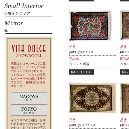
Small Interior
小物インテリア
Mirror
鏡
品番
品番
(4091)968 SILK
(4091
商品名
商品
実物はショールームでご覧
ペルシャ絨毯
ペル
頂けます。インテリア小物
やギフト用商品も取り扱っ
ております。すべての商品
にストーリーが感じる事が
できます。お気軽にお立ち
寄り下さい。
品番
品番
インテリアのご相談・お問
い合わせなどお電話でも受
(4091)9107 SILK
(4091
け付けておりますので下記