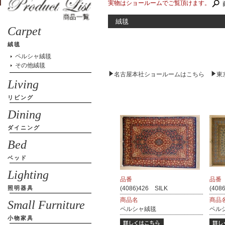
実物はショールームでご覧頂けます。
絨毯
Carpet
絨毯
ペルシャ絨毯
その他絨毯
名古屋本社ショールームはこちら
東
Living
リビング
Dining
ダイニング
Bed
ベッド
Lighting
品番
品番
照明器具
(4086)426 SILK
(408
商品名
商品
Small Furniture
ペルシャ絨毯
ペル
小物家具