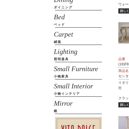
ウォール
ダイニング
Bed
ベッド
Carpet
絨毯
Lighting
品番
照明器具
(18)F
Small Furniture
商品名
センタ
小物家具
イタリ
Small Interior
社
小物インテリア
クラック
Mirror
鏡