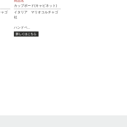
商品名
カップボード(キャビネット)
チャゴ
イタリア マリオコルチャゴ
社
ハンドペ...