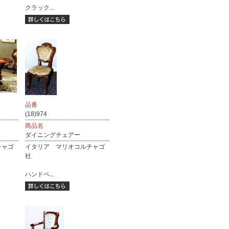
クラック...
品番
(18)974
商品名
ダイニングチェアー
チャゴ
イタリア マリオコルチャゴ
社
ハンドペ...