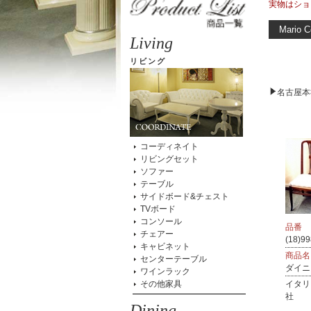
実物はショ
Mario C
Living
リビング
名古屋本
コーディネイト
リビングセット
ソファー
テーブル
サイドボード&チェスト
TVボード
コンソール
品番
チェアー
(18)99
キャビネット
商品名
センターテーブル
ダイニ
ワインラック
その他家具
イタリ
社
Dining