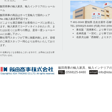
飯田商事の輸入家具、輸入インテリアのショール
ーム
飯田商事の商品はすべて直輸入で国内シェア
No.1輸入家具専門店です。
〒
481-0046
愛知県
北名古屋市
石橋
どこよりも適正価格でお客様のニーズにお答えし
TEL
(0568)25-8480
(代表) FAX
(056
ます。輸入家具でコーディネイトされたい方、ま
東名阪「清洲東IC」より車で1
たはお近くにお寄りの際は、是非一度ショールー
名神高速「一宮IC」より車で1
ムにお越し下さい。
名鉄犬山線「西春駅」よりタク
弊社専門スタッフが丁寧に御案内致します。皆様
のご来店スタッフ一同心よりお待ちいたしており
ます。
※ 在庫がなくなる場合もございますので、お早めにお立ち寄
り下さいませ。
飯田商事の輸入家具、輸入インテリア
TEL
(0568)25-8480
email
info@iida