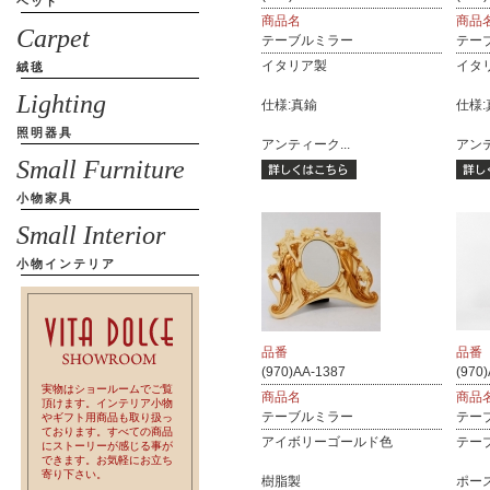
ベッド
商品名
商品
Carpet
テーブルミラー
テー
イタリア製
イタ
絨毯
Lighting
仕様:真鍮
仕様:
照明器具
アンティーク...
アンテ
Small Furniture
小物家具
Small Interior
小物インテリア
品番
品番
(970)AA-1387
(970
実物はショールームでご覧
商品名
商品
頂けます。インテリア小物
テーブルミラー
テー
やギフト用商品も取り扱っ
ております。すべての商品
アイボリーゴールド色
テー
にストーリーが感じる事が
できます。お気軽にお立ち
寄り下さい。
樹脂製
ポー