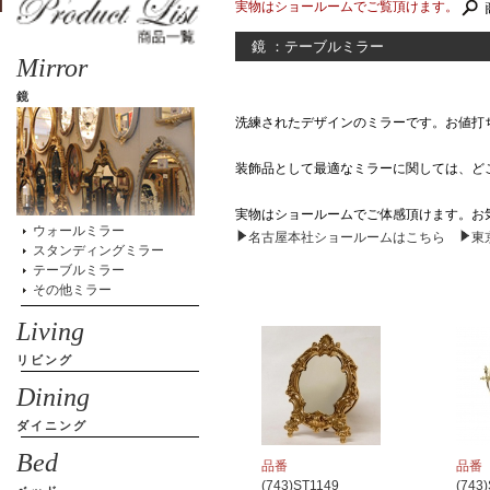
実物はショールームでご覧頂けます。
鏡 ：テーブルミラー
Mirror
鏡
洗練されたデザインのミラーです。お値打
装飾品として最適なミラーに関しては、ど
実物はショールームでご体感頂けます。お
ウォールミラー
名古屋本社ショールームはこちら
東
スタンディングミラー
テーブルミラー
その他ミラー
Living
リビング
Dining
ダイニング
Bed
品番
品番
(743)ST1149
(743