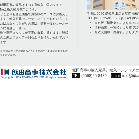
飯田商事の商品はすべて直輸入で国内シェア
No.1輸入家具専門店です。
〒
481-0046
愛知県
北名古屋市
石橋
どこよりも適正価格でお客様のニーズにお答えし
TEL
(0568)25-8480
(代表) FAX
(056
ます。輸入家具でコーディネイトされたい方、ま
東名阪「清洲東IC」より車で1
たはお近くにお寄りの際は、是非一度ショールー
名神高速「一宮IC」より車で1
ムにお越し下さい。
名鉄犬山線「西春駅」よりタク
弊社専門スタッフが丁寧に御案内致します。皆様
のご来店スタッフ一同心よりお待ちいたしており
ます。
※ 在庫がなくなる場合もございますので、お早めにお立ち寄
り下さいませ。
飯田商事の輸入家具、輸入インテリア
TEL
(0568)25-8480
email
info@iida