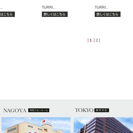
..
TURRI...
TURRI...
1
2