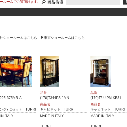
ールームでご覧頂けます。
社ショールームはこちら
東京ショールームはこちら
品番
品番
T225-375MR-A
(170)T344PS-1MN
(170)T344PM-KB31
商品名
商品名
ング7点セット TURRI
キャビネット TURRI
キャビネット TURRI
IN ITALY
MADE IN ITALY
MADE IN ITALY
..
TURRI...
TURRI...