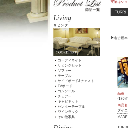
実物はショ
TURRI
Living
リビング
名古屋本
コーディネイト
リビングセット
ソファー
テーブル
サイドボード&チェスト
TVボード
コンソール
品番
チェアー
(170)
キャビネット
商品名
センターテーブル
ダイニ
ワインラック
その他家具
MADE 
Dining
TURRI.