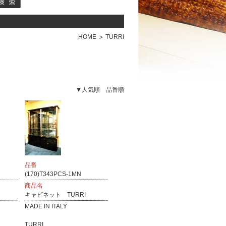
HOME
TURRI
▼人気順
品番順
品番
(170)T343PCS-1MN
商品名
キャビネット TURRI
MADE IN ITALY
TURRI...