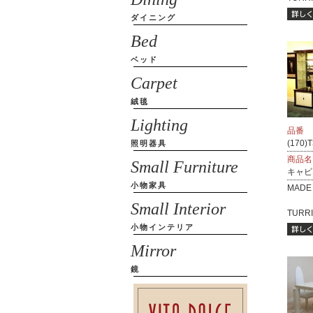
ダイニング
Bed
ベッド
Carpet
絨毯
Lighting
品番
(170)
照明器具
商品名
Small Furniture
キャビ
小物家具
MADE 
Small Interior
TURRI.
小物インテリア
Mirror
鏡