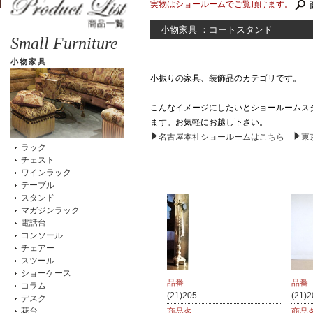
実物はショールームでご覧頂けます。
小物家具 ：コートスタンド
Small Furniture
小物家具
小振りの家具、装飾品のカテゴリです。
こんなイメージにしたいとショールームス
ます。お気軽にお越し下さい。
名古屋本社ショールームはこちら
東
ラック
チェスト
ワインラック
テーブル
スタンド
マガジンラック
電話台
コンソール
チェアー
スツール
ショーケース
品番
品番
コラム
(21)205
(21)
デスク
花台
商品名
商品