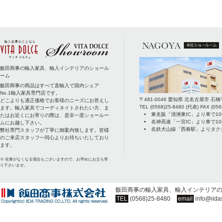
飯田商事の輸入家具、輸入インテリアのショール
ーム
飯田商事の商品はすべて直輸入で国内シェア
No.1輸入家具専門店です。
〒
481-0046
愛知県
北名古屋市
石橋
どこよりも適正価格でお客様のニーズにお答えし
TEL
(0568)25-8480
(代表) FAX
(056
ます。輸入家具でコーディネイトされたい方、ま
東名阪「清洲東IC」より車で1
たはお近くにお寄りの際は、是非一度ショールー
名神高速「一宮IC」より車で1
ムにお越し下さい。
名鉄犬山線「西春駅」よりタク
弊社専門スタッフが丁寧に御案内致します。皆様
のご来店スタッフ一同心よりお待ちいたしており
ます。
※ 在庫がなくなる場合もございますので、お早めにお立ち寄
り下さいませ。
飯田商事の輸入家具、輸入インテリア
TEL
(0568)25-8480
email
info@iida