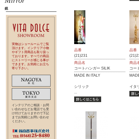
Mirror
鏡
実物はショールームでご覧
頂けます。インテリア小物
品番
品番
やギフト用商品も取り扱っ
(21)231
(21)
ております。すべての商品
にストーリーが感じる事が
商品名
商品
できます。お気軽にお立ち
コートハンガー SILIK
コート
寄り下さい。
MADE IN ITALY
MADE
シリック
イタリ
...
インテリアのご相談・お問
い合わせなどお電話でも受
け付けておりますので下記
までお気軽にお問い合わせ
ください。