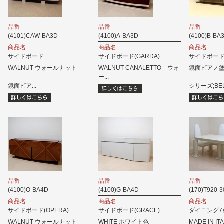
品番
品番
品番
(4101)CAW-BA3D
(4100)A-BA3D
(4100)B-BA
商品名
商品名
商品名
サイドボード
サイドボード(GARDA)
サイドボード(B
WALNUT ウォールナット
WALNUT CANALETTO ウォ
鏡面ピアノ
ー...
鏡面ピア...
シリーズ;BELL
品番
品番
品番
(4100)O-BA4D
(4100)G-BA4D
(170)T920-3
商品名
商品名
商品名
サイドボード(OPERA)
サイドボード(GRACE)
ダイニング7点
WALNUT ウォールナット
WHITE ホワイト色
MADE IN IT