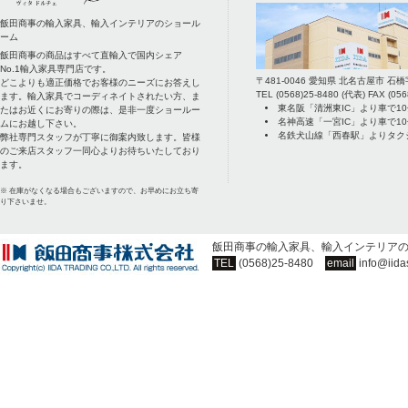
飯田商事の輸入家具、輸入インテリアのショール
ーム
飯田商事の商品はすべて直輸入で国内シェア
No.1輸入家具専門店です。
〒
481-0046
愛知県
北名古屋市
石橋
どこよりも適正価格でお客様のニーズにお答えし
TEL
(0568)25-8480
(代表) FAX
(056
ます。輸入家具でコーディネイトされたい方、ま
東名阪「清洲東IC」より車で1
たはお近くにお寄りの際は、是非一度ショールー
名神高速「一宮IC」より車で1
ムにお越し下さい。
名鉄犬山線「西春駅」よりタク
弊社専門スタッフが丁寧に御案内致します。皆様
のご来店スタッフ一同心よりお待ちいたしており
ます。
※ 在庫がなくなる場合もございますので、お早めにお立ち寄
り下さいませ。
飯田商事の輸入家具、輸入インテリア
TEL
(0568)25-8480
email
info@iida