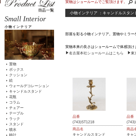
実物はショールームでご覧頂けます。
小物インテリア ：キャンドルスタン
Small Interior
小物インテリア
部屋を彩る小物インテリア。置物やミラー
実物本来の良さはショールームで体感頂け
名古屋本社ショールームはこちら
東
置物
ボックス
クッション
絵
ウォールデコレーション
キャンドルスタンド
花瓶
コラム
チェアー
テーブル
品番
品番
ラック
(743)ST1218
(743
スタンド
商品名
商品
噴水
キャンドルスタンド
キャ
時計