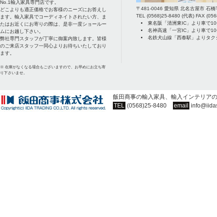
No.1輸入家具専門店です。
〒
481-0046
愛知県
北名古屋市
石橋
どこよりも適正価格でお客様のニーズにお答えし
TEL
(0568)25-8480
(代表) FAX
(056
ます。輸入家具でコーディネイトされたい方、ま
東名阪「清洲東IC」より車で1
たはお近くにお寄りの際は、是非一度ショールー
名神高速「一宮IC」より車で1
ムにお越し下さい。
名鉄犬山線「西春駅」よりタク
弊社専門スタッフが丁寧に御案内致します。皆様
のご来店スタッフ一同心よりお待ちいたしており
ます。
※ 在庫がなくなる場合もございますので、お早めにお立ち寄
り下さいませ。
飯田商事の輸入家具、輸入インテリア
TEL
(0568)25-8480
email
info@iida