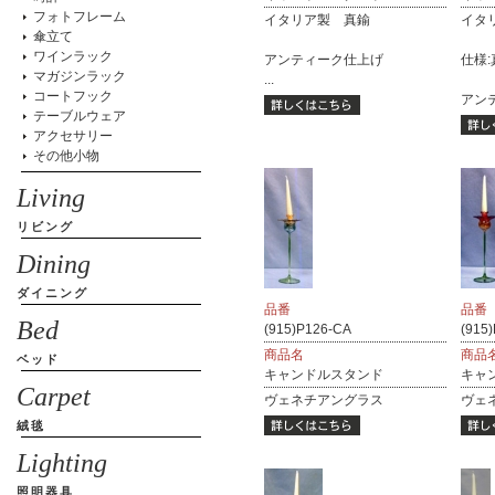
フォトフレーム
イタリア製 真鍮
イタ
傘立て
ワインラック
アンティーク仕上げ
仕様:
マガジンラック
...
コートフック
アンテ
テーブルウェア
アクセサリー
その他小物
Living
リビング
Dining
ダイニング
品番
品番
Bed
(915)P126-CA
(915
商品名
商品
ベッド
キャンドルスタンド
キャ
Carpet
ヴェネチアングラス
ヴェ
絨毯
Lighting
照明器具