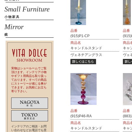
Small Furniture
小物家具
Mirror
品番
品番
鏡
(915)P1-CP
(915
商品名
商品
キャンドルスタンド
キャ
ヴェネチアングラス
ヴェ
実物はショールームでご覧
頂けます。インテリア小物
やギフト用商品も取り扱っ
ております。すべての商品
にストーリーが感じる事が
できます。お気軽にお立ち
寄り下さい。
品番
品番
(915)P46-RA
(883
商品名
商品
インテリアのご相談・お問
キャンドルスタンド
キャ
い合わせなどお電話でも受