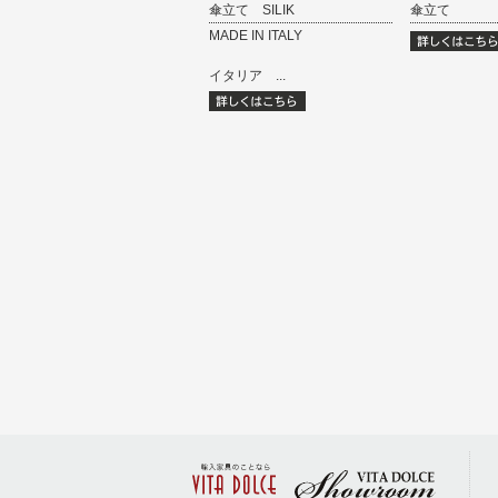
傘立て SILIK
傘立て
MADE IN ITALY
イタリア ...