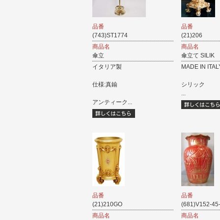
品番
品番
(743)ST1774
(21)206
商品名
商品名
傘立
傘立て SILIK
イタリア製
MADE IN ITAL
仕様:真鍮
シリック
...
アンティーク...
品番
品番
(21)210GO
(681)V152-45
商品名
商品名