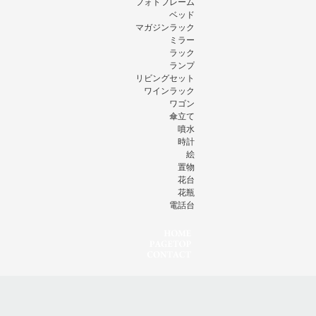
フォトフレーム
ベッド
マガジンラック
ミラー
ラック
ランプ
リビングセット
ワインラック
ワゴン
傘立て
噴水
時計
絵
置物
花台
花瓶
電話台