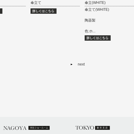
傘立て
傘立(WHITE)
傘立て(WHITE)
陶器製
色:ホ...
next