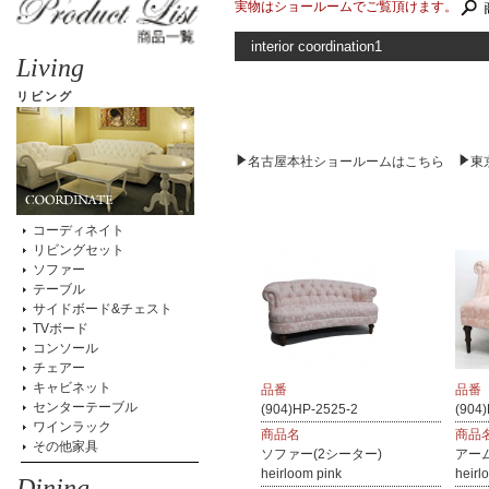
実物はショールームでご覧頂けます。
interior coordination1
Living
リビング
名古屋本社ショールームはこちら
東
コーディネイト
リビングセット
ソファー
テーブル
サイドボード&チェスト
TVボード
コンソール
チェアー
キャビネット
品番
品番
センターテーブル
(904)HP-2525-2
(904
ワインラック
商品名
商品
その他家具
ソファー(2シーター)
アー
heirloom pink
heirl
Dining