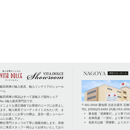
飯田商事の輸入家具、輸入インテリアのショール
ーム
飯田商事の商品はすべて直輸入で国内シェア
No.1輸入家具専門店です。
〒
481-0046
愛知県
北名古屋市
石橋
どこよりも適正価格でお客様のニーズにお答えし
TEL
(0568)25-8480
(代表) FAX
(056
ます。輸入家具でコーディネイトされたい方、ま
東名阪「清洲東IC」より車で1
たはお近くにお寄りの際は、是非一度ショールー
名神高速「一宮IC」より車で1
ムにお越し下さい。
名鉄犬山線「西春駅」よりタク
弊社専門スタッフが丁寧に御案内致します。皆様
のご来店スタッフ一同心よりお待ちいたしており