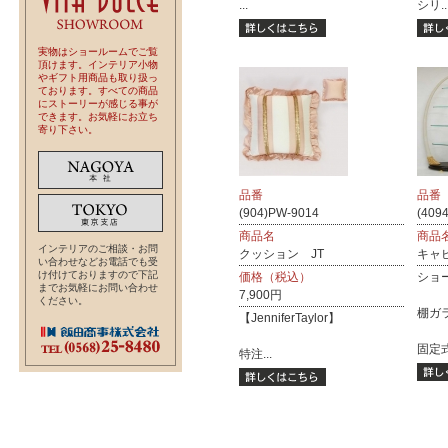
...
シリ..
実物はショールームでご覧
頂けます。インテリア小物
やギフト用商品も取り扱っ
ております。すべての商品
にストーリーが感じる事が
できます。お気軽にお立ち
寄り下さい。
品番
品番
(904)PW-9014
(409
商品名
商品
インテリアのご相談・お問
クッション JT
キャ
い合わせなどお電話でも受
け付けておりますので下記
価格（税込）
ショ
までお気軽にお問い合わせ
7,900円
ください。
棚ガラ
【JenniferTaylor】
固定式.
特注...