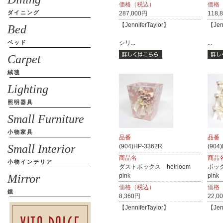
価格（税込）
価格
ダイニング
287,000円
118,
【JenniferTaylor】
【Jen
Bed
ベッド
シリ...
...
Carpet
絨毯
Lighting
照明器具
Small Furniture
小物家具
品番
品番
Small Interior
(904)HP-3362R
(904
商品名
商品
小物インテリア
ダストボックス heirloom
ボック
Mirror
pink
pink
価格（税込）
価格
鏡
8,360円
22,0
【JenniferTaylor】
【Jen