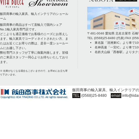
飯田商事の輸入家具、輸入インテリアのショール
ーム
飯田商事の商品はすべて直輸入で国内シェア
No.1輸入家具専門店です。
〒
481-0046
愛知県
北名古屋市
石橋
どこよりも適正価格でお客様のニーズにお答えし
TEL
(0568)25-8480
(代表) FAX
(056
ます。輸入家具でコーディネイトされたい方、ま
東名阪「清洲東IC」より車で1
たはお近くにお寄りの際は、是非一度ショールー
名神高速「一宮IC」より車で1
ムにお越し下さい。
名鉄犬山線「西春駅」よりタク
弊社専門スタッフが丁寧に御案内致します。皆様
のご来店スタッフ一同心よりお待ちいたしており
ます。
※ 在庫がなくなる場合もございますので、お早めにお立ち寄
り下さいませ。
飯田商事の輸入家具、輸入インテリア
TEL
(0568)25-8480
email
info@iida