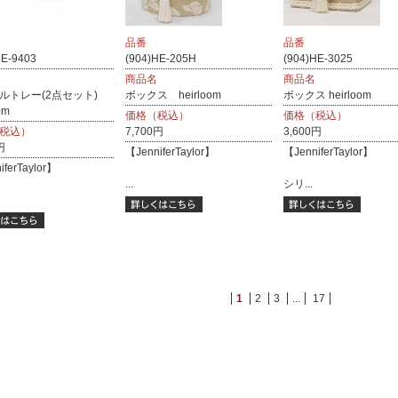
品番
品番
HE-9403
(904)HE-205H
(904)HE-3025
商品名
商品名
ルトレー(2点セット)
ボックス heirloom
ボックス heirloom
om
価格（税込）
価格（税込）
税込）
7,700円
3,600円
円
【JenniferTaylor】
【JenniferTaylor】
iferTaylor】
...
シリ...
1
2
3
...
17