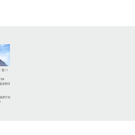
号
芝パ
739
徒歩約3
歩約7分
分