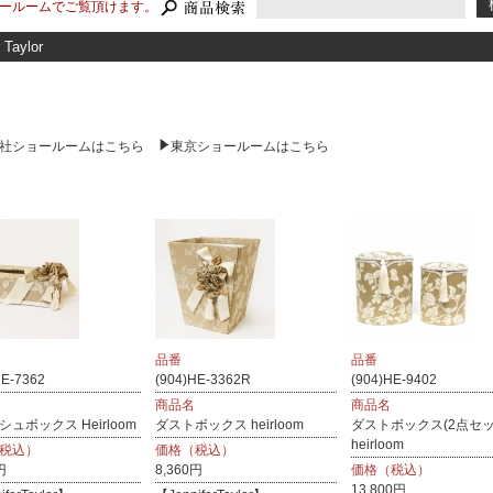
ールームでご覧頂けます。
 Taylor
社ショールームはこちら
東京ショールームはこちら
品番
品番
HE-7362
(904)HE-3362R
(904)HE-9402
商品名
商品名
ュボックス Heirloom
ダストボックス heirloom
ダストボックス(2点セ
heirloom
税込）
価格（税込）
円
8,360円
価格（税込）
13,800円