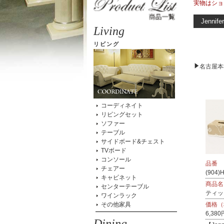
実物はショ
Jennifer
Living
リビング
名古屋本
コーディネイト
リビングセット
ソファー
テーブル
サイドボード&チェスト
TVボード
コンソール
品番
チェアー
(904)
キャビネット
商品名
センターテーブル
ティッシ
ワインラック
その他家具
価格（
6,380
Dining