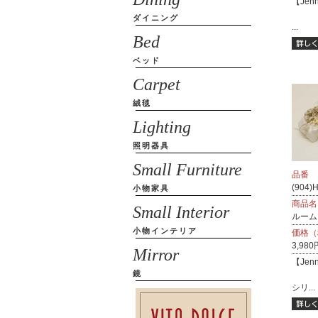
【Jenn
ダイニング
...
Bed
ベッド
Carpet
絨毯
Lighting
照明器具
Small Furniture
品番
(904)
小物家具
商品名
Small Interior
ルームシ
小物インテリア
価格（
3,980
Mirror
【Jenn
鏡
シリ...