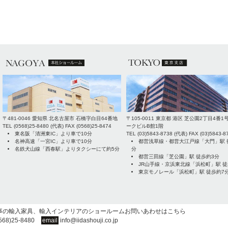
〒
481-0046
愛知県
北名古屋市
石橋字白目64番地
〒
105-0011
東京都
港区
芝公園2丁目4番1
TEL
(0568)25-8480
(代表) FAX
(0568)25-8474
ークビルB館1階
東名阪「清洲東IC」より車で10分
TEL
(03)5843-8738
(代表) FAX
(03)5843-8
名神高速「一宮IC」より車で10分
都営浅草線・都営大江戸線「大門」駅 
名鉄犬山線「西春駅」よりタクシーにて約5分
分
都営三田線「芝公園」駅 徒歩約3分
JR山手線・京浜東北線「浜松町」駅 徒
東京モノレール「浜松町」駅 徒歩約7
事の輸入家具、輸入インテリアのショールームお問いあわせはこちら
568)25-8480
email
info@iidashouji.co.jp