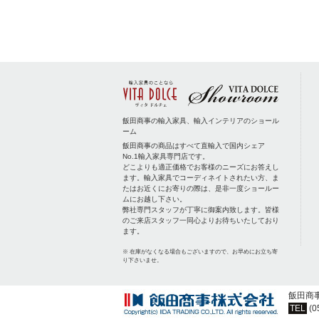
飯田商事の輸入家具、輸入インテリアのショール
ーム
飯田商事の商品はすべて直輸入で国内シェア
No.1輸入家具専門店です。
どこよりも適正価格でお客様のニーズにお答えし
ます。輸入家具でコーディネイトされたい方、ま
たはお近くにお寄りの際は、是非一度ショールー
ムにお越し下さい。
弊社専門スタッフが丁寧に御案内致します。皆様
のご来店スタッフ一同心よりお待ちいたしており
ます。
※ 在庫がなくなる場合もございますので、お早めにお立ち寄
り下さいませ。
飯田商
TEL
(0