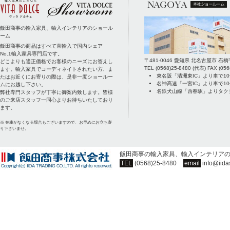
飯田商事の輸入家具、輸入インテリアのショール
ーム
飯田商事の商品はすべて直輸入で国内シェア
No.1輸入家具専門店です。
〒
481-0046
愛知県
北名古屋市
石橋
どこよりも適正価格でお客様のニーズにお答えし
TEL
(0568)25-8480
(代表) FAX
(056
ます。輸入家具でコーディネイトされたい方、ま
東名阪「清洲東IC」より車で1
たはお近くにお寄りの際は、是非一度ショールー
名神高速「一宮IC」より車で1
ムにお越し下さい。
名鉄犬山線「西春駅」よりタク
弊社専門スタッフが丁寧に御案内致します。皆様
のご来店スタッフ一同心よりお待ちいたしており
ます。
※ 在庫がなくなる場合もございますので、お早めにお立ち寄
り下さいませ。
飯田商事の輸入家具、輸入インテリア
TEL
(0568)25-8480
email
info@iida