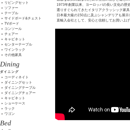
リビングセット
1973年創業以来、ヨーロッパの長い文化の歴
ソファー
選りすぐられてきたイタリアクラッシック家具
テーブル
日本最大級の150点に及ぶシャンデリアも展示
サイドボード&チェスト
直輸入会社として、安心と信頼してお買い上げ
TVボード
コンソール
チェアー
キャビネット
センターテーブル
ワインラック
その他家具
Dining
ダイニング
コーディネイト
ダイニングセット
ダイニングテーブル
ダイニングチェアー
キャビネット
ショーケース
ラック
ワゴン
Bed