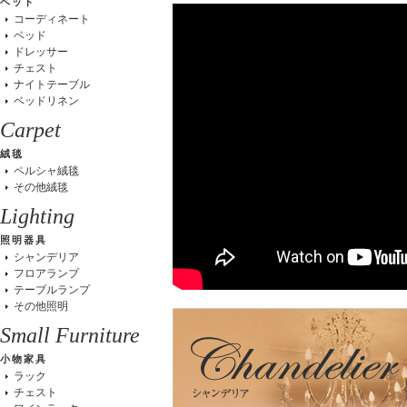
ベッド
コーディネート
ベッド
ドレッサー
チェスト
ナイトテーブル
ベッドリネン
Carpet
絨毯
ペルシャ絨毯
その他絨毯
Lighting
照明器具
シャンデリア
フロアランプ
テーブルランプ
その他照明
Small Furniture
小物家具
ラック
チェスト