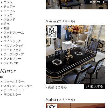
コラム
チェアー
テーブル
ラック
スタンド
Mariner (マリネール)
噴水
時計
フォトフレーム
傘立て
ワインラック
マガジンラック
コートフック
テーブルウェア
アクセサリー
その他小物
Mirror
鏡
ウォールミラー
スタンディングミラー
商品はこちら
テーブルミラー
その他ミラー
Mariner (マリネール)