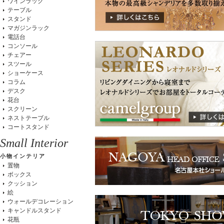
ワインラック
テーブル
スタンド
マガジンラック
電話台
コンソール
チェアー
スツール
ショーケース
コラム
デスク
花台
スクリーン
ネストテーブル
コートスタンド
Small Interior
小物インテリア
置物
ボックス
クッション
絵
ウォールデコレーション
キャンドルスタンド
花瓶