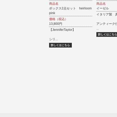
商品名
商品名
ボックス2点セット heirloom
イーゼル
pink
イタリア製 
価格（税込）
13,800円
アンティーク
...
【JenniferTaylor】
シリ...