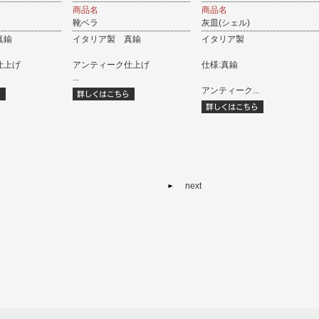
商品名
商品名
靴ベラ
灰皿(シェル)
真鍮
イタリア製 真鍮
イタリア製
仕上げ
アンティーク仕上げ
仕様:真鍮
...
アンティーク...
next