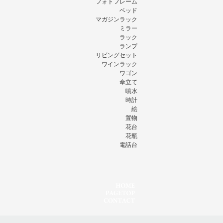
フォトフレーム
ベッド
マガジンラック
ミラー
ラック
ランプ
リビングセット
ワインラック
ワゴン
傘立て
噴水
時計
絵
置物
花台
花瓶
電話台