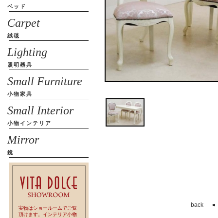
ベッド
Carpet
絨毯
Lighting
照明器具
Small Furniture
小物家具
Small Interior
小物インテリア
Mirror
鏡
back
実物はショールームでご覧
頂けます。インテリア小物