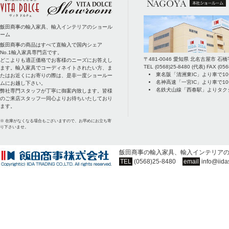
飯田商事の輸入家具、輸入インテリアのショール
ーム
飯田商事の商品はすべて直輸入で国内シェア
No.1輸入家具専門店です。
〒
481-0046
愛知県
北名古屋市
石橋
どこよりも適正価格でお客様のニーズにお答えし
TEL
(0568)25-8480
(代表) FAX
(056
ます。輸入家具でコーディネイトされたい方、ま
東名阪「清洲東IC」より車で1
たはお近くにお寄りの際は、是非一度ショールー
名神高速「一宮IC」より車で1
ムにお越し下さい。
名鉄犬山線「西春駅」よりタク
弊社専門スタッフが丁寧に御案内致します。皆様
のご来店スタッフ一同心よりお待ちいたしており
ます。
※ 在庫がなくなる場合もございますので、お早めにお立ち寄
り下さいませ。
飯田商事の輸入家具、輸入インテリア
TEL
(0568)25-8480
email
info@iida