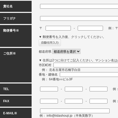
貴社名
フリガナ
〒
-
例： 〒［
郵便番号※
▼ 郵便番号を入力後、クリックしてください。
都道府県
ご住所※
▼ 住所は2つに分けてご記入ください。マンション名
市区町村
例： 北名古屋市石橋字白目
番地・建物名
例： 64番地○○ビル3F
TEL
-
-
例： 
FAX
-
-
例： 
E-MAIL
※
例： info@iidashouji.jp（半角英数字）