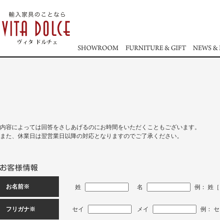
内容によっては回答をさしあげるのにお時間をいただくこともございます。
また、休業日は翌営業日以降の対応となりますのでご了承ください。
お名前※
姓
名
例： 姓［
フリガナ※
セイ
メイ
例： セ