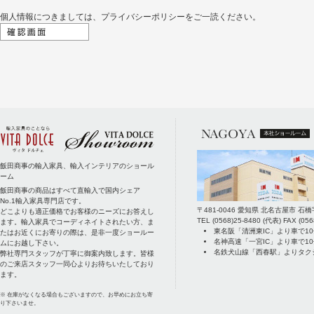
個人情報につきましては、
プライバシーポリシー
をご一読ください。
飯田商事の輸入家具、輸入インテリアのショール
ーム
飯田商事の商品はすべて直輸入で国内シェア
No.1輸入家具専門店です。
〒
481-0046
愛知県
北名古屋市
石橋
どこよりも適正価格でお客様のニーズにお答えし
TEL
(0568)25-8480
(代表) FAX
(056
ます。輸入家具でコーディネイトされたい方、ま
東名阪「清洲東IC」より車で1
たはお近くにお寄りの際は、是非一度ショールー
名神高速「一宮IC」より車で1
ムにお越し下さい。
名鉄犬山線「西春駅」よりタク
弊社専門スタッフが丁寧に御案内致します。皆様
のご来店スタッフ一同心よりお待ちいたしており
ます。
※ 在庫がなくなる場合もございますので、お早めにお立ち寄
り下さいませ。